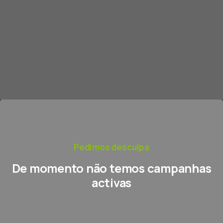
Skip
to
content
Pedimos desculpa
De momento
não temos campanhas
activas