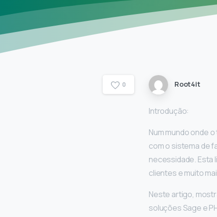
Root4it
0
Introdução:
Num mundo onde o t
com o sistema de 
necessidade. Esta l
clientes e muito mai
Neste artigo, most
soluções Sage e P