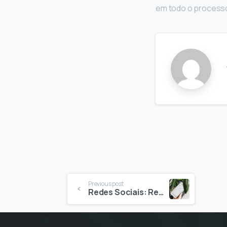
em todo o process
Continue
Previous post
Redes Sociais: Relação entre marcas e consumidores. O que é que o público quer?
Reading