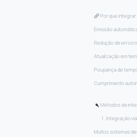
Por que integra
Emissão automátic
Redução de erros 
Atualização em tem
Poupança de tempo
Cumprimento automá
Métodos de inte
Integração via
Muitos sistemas d