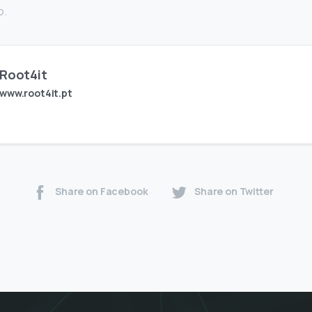
o.
Root4it
www.root4it.pt
Share on Facebook
Share on Twitter