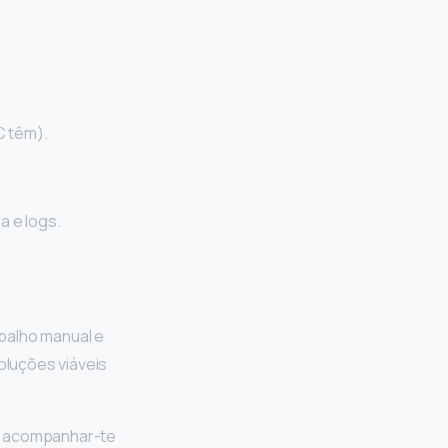
C têm).
 e logs.
balho manual e
soluções viáveis
de acompanhar-te