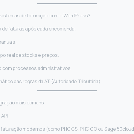
r sistemas de faturação com o WordPress?
a de faturas após cada encomenda.
manuais.
po real de stocks e preços.
 com processos administrativos.
tico das regras da AT (Autoridade Tributária).
gração mais comuns
 API
e faturação modernos (como PHC CS, PHC GO ou Sage 50cloud)