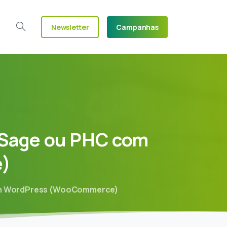
Newsletter
Campanhas
Search
Sage
ou
PHC
com
)
com WordPress (WooCommerce)