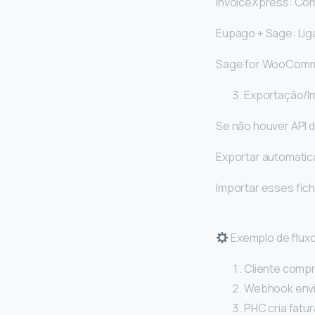
InvoiceXpress: Com
Eupago + Sage: Lig
Sage for WooComme
Exportação/I
Se não houver API d
Exportar automat
Importar esses fic
Exemplo de flux
Cliente comp
Webhook envia
PHC cria fatur