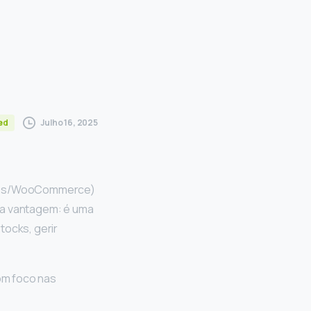
Julho 16, 2025
ed
Press/WooCommerce)
a vantagem: é uma
tocks, gerir
om foco nas