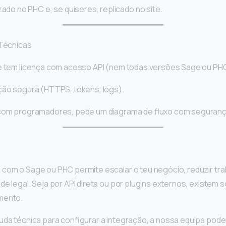
zado no PHC e, se quiseres, replicado no site.
Técnicas
re tem licença com acesso API (nem todas versões Sage ou PH
ação segura (HTTPS, tokens, logs).
 com programadores, pede um diagrama de fluxo com segurança
 com o Sage ou PHC permite escalar o teu negócio, reduzir tra
de legal. Seja por API direta ou por plugins externos, existem 
mento.
juda técnica para configurar a integração, a nossa equipa po