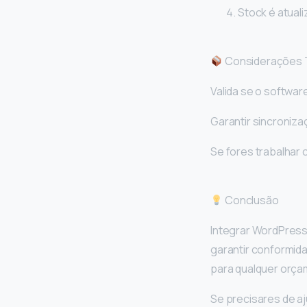
Stock é atuali
Considerações 
Valida se o softwa
Garantir sincroniz
Se fores trabalhar
Conclusão
Integrar WordPress
garantir conformida
para qualquer orça
Se precisares de a